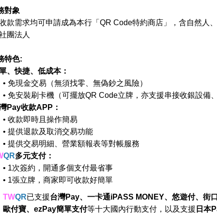
務對象
收款需求均可申請成為本行「
QR Code特約商店
」，含自然人
社團法人
務
特色
:
單
、快捷、
低成本：
•
免現金交易（無須找零、無偽鈔之風險）
•
免安裝刷卡機（可擺放QR Code立牌，亦支援串接收銀設備
Pay收款APP
：
•
收款即時且操作簡易
•
提供退款及取消交易功能
•
提供交易明細、營業額報表等對帳服務
W
QR
多元支付：
•
1次簽約，開通多個支付最省事
•
1張立牌，商家即可收款好簡單
TW
QR
已支援
台灣Pay、一卡通iPASS MONEY、悠遊付、街口
歐付寶、ezPay簡單支付
等十大國內行動支付，以及支援
日本P