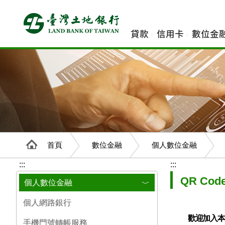
跳
到
主
貸款
信用卡
數位金
要
內
容
首頁
數位金融
個人數位金融
:::
:::
QR Co
個人數位金融
﹀
個人網路銀行
歡迎加入
手機門號轉帳服務