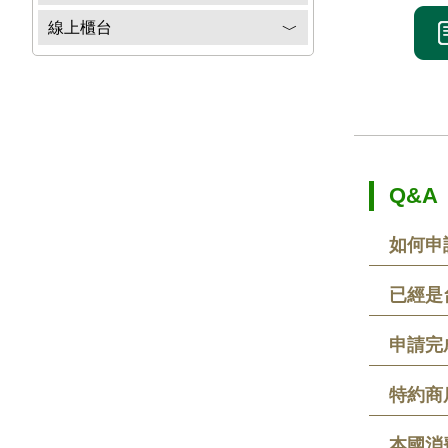
線上櫃台
﹀
Q&A
如何申
已經是
申請完
特約商
本國消