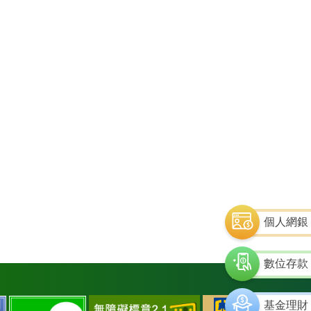
個人網銀
數位存款
通
中
土
土
基金理財