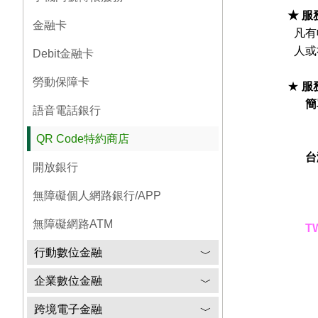
★
服
金融卡
凡
有
人或
Debit金融卡
勞動保障卡
★
服
簡
語音電話銀行
QR Code特約商店
台灣
開放銀行
無障礙個人網路銀行/APP
無障礙網路ATM
T
行動數位金融
﹀
企業數位金融
﹀
跨境電子金融
﹀