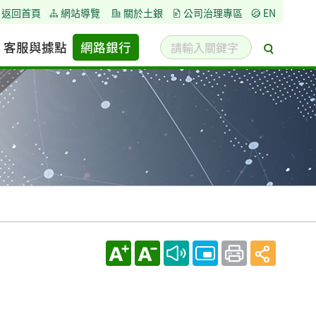
返回首頁
網站導覽
關於土銀
公司治理專區
EN
請
客服與據點
網路銀行
搜
輸
尋
入
關
鍵
字