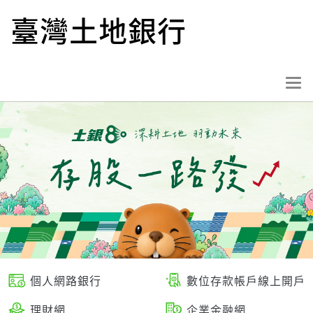
跳
臺灣土地銀行
到
主
要
內
選
容
單
按
鈕
個人網路銀行
數位存款帳戶線上開戶
理財網
企業金融網