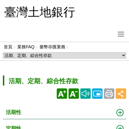
跳
臺灣土地銀行
到
主
要
內
選
容
單
首頁
業務FAQ
臺幣存匯業務
按
麵
鈕
包
屑
活期、定期、綜合性存款
活期性
定期性