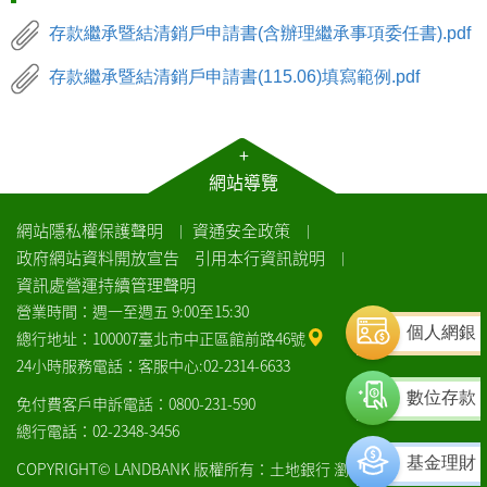
存款繼承暨結清銷戶申請書(含辦理繼承事項委任書).pdf
存款繼承暨結清銷戶申請書(115.06)填寫範例.pdf
+
網站導覽
網站隱私權保護聲明
資通安全政策
｜
｜
政府網站資料開放宣告
引用本行資訊說明
｜
資訊處營運持續管理聲明
營業時間：週一至週五 9:00至15:30
個人網銀
總行地址：100007臺北市中正區館前路46號
24小時服務電話：客服中心:02-2314-6633
數位存款
免付費客戶申訴電話：0800-231-590
總行電話：02-2348-3456
基金理財
COPYRIGHT© LANDBANK 版權所有：土地銀行
瀏覽器建議