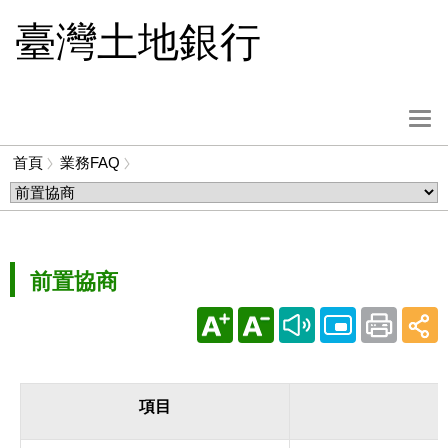
跳
臺灣土地銀行
到
主
要
內
選
容
單
首頁
業務FAQ
按
麵
鈕
包
屑
前置協商
項目