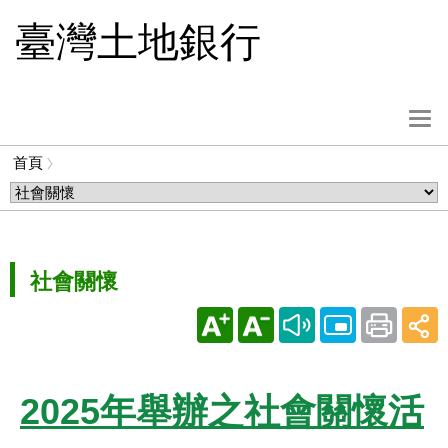
跳
臺灣土地銀行
到
主
要
內
選
容
單
首頁
按
麵
鈕
包
屑
社會關懷
2025年舉辦之社會關懷活