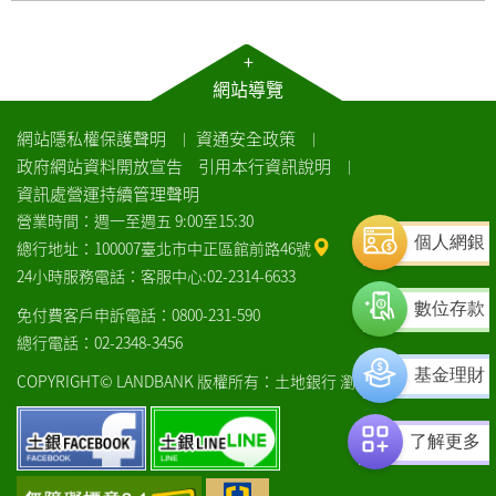
+
網站導覽
網站隱私權保護聲明
資通安全政策
｜
｜
政府網站資料開放宣告
引用本行資訊說明
｜
資訊處營運持續管理聲明
營業時間：週一至週五 9:00至15:30
個人網銀
總行地址：100007臺北市中正區館前路46號
24小時服務電話：客服中心:02-2314-6633
數位存款
免付費客戶申訴電話：0800-231-590
總行電話：02-2348-3456
基金理財
COPYRIGHT© LANDBANK 版權所有：土地銀行
瀏覽器建議
土
土
了解更多
銀
銀
facebook
line
通
中