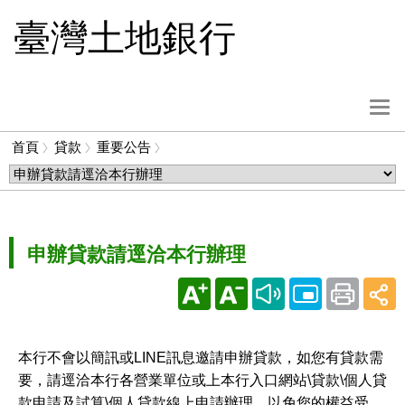
跳
臺灣土地銀行
到
主
要
內
選
容
單
首頁
貸款
重要公告
按
麵
鈕
包
屑
申辦貸款請逕洽本行辦理
本行不會以簡訊或LINE訊息邀請申辦貸款，如您有貸款需
要，請逕洽本行各營業單位或上本行入口網站\貸款\個人貸
款申請及試算\個人貸款線上申請辦理，以免您的權益受