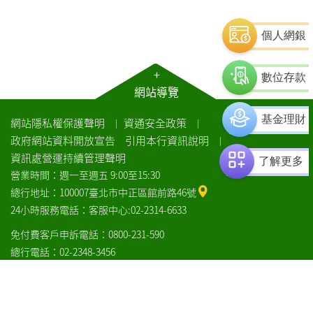
個人網銀
+
數位存款
網站導覽
基金理財
網站隱私權保護聲明
資通安全政策
｜
｜
政府網站資料開放宣告
引用本行資訊說明
｜
資訊處營運持續管理聲明
了解更多
營業時間：週一至週五 9:00至15:30
總行地址：100007臺北市中正區館前路46號
24小時服務電話：客服中心:02-2314-6633
免付費客戶申訴電話：0800-231-590
總行電話：02-2348-3456
COPYRIGHT© LANDBANK 版權所有：土地銀行
瀏覽器建議
土
土