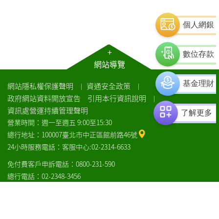
個人網銀
+
數位存款
網站導覽
基金理財
網站隱私權保護聲明
資通安全政策
｜
｜
政府網站資料開放宣告
引用本行資訊說明
｜
資訊處營運持續管理聲明
了解更多
營業時間：週一至週五 9:00至15:30
總行地址：100007臺北市中正區館前路46號
24小時服務電話：客服中心:02-2314-6633
免付費客戶申訴電話：0800-231-590
總行電話：02-2348-3456
COPYRIGHT© LANDBANK 版權所有：土地銀行
瀏覽器建議
土
土