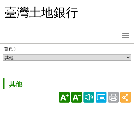
跳
臺灣土地銀行
到
主
要
內
選
容
單
首頁
按
麵
鈕
包
屑
其他