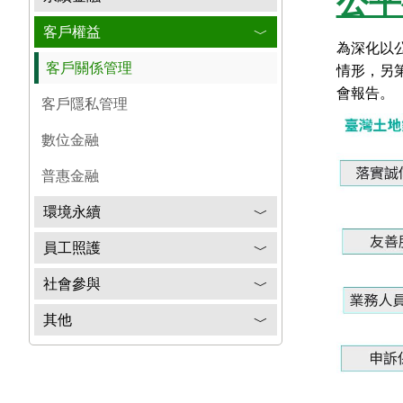
公平
客戶權益
﹀
為深化以
客戶關係管理
情形，另
會報告。
客戶隱私管理
數位金融
普惠金融
環境永續
﹀
員工照護
﹀
社會參與
﹀
其他
﹀