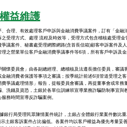
權益維護
平、合理、有效處理客戶申訴與金融消費爭議案件，訂有「金融
訴之受理方式、處理 流程及時效等，受理方式包含稽核處受理金
費爭議案件、秘書處受理網際網路(含首長信箱)顧客申訴案件及
管理之營業單位客戶金融消費爭議事件等6項，所有客戶申訴及
戶關懷委員會」由各副總經理、總稽核及法遵長擔任委員，審議
或金融消費者保護等事項之審議；按季統計前述6項管道受理之
消費爭議處理情形」報告，提報委員會審議，再提董事會或常務
騙、洗錢及資恐，土銀於各單位訓練班宣導業務詐騙防制事宜與教育
心服務時間宣導反詐騙案例。
年根據銀行局受理民眾陳情案件統計，土銀占全體銀行業案件數比重為 
，顯示土銀客訴案件占比偏低。各案件均以客戶權益為優先考量妥善