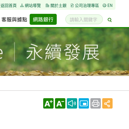
返回首頁
網站導覽
關於土銀
公司治理專區
EN
請
客服與據點
網路銀行
搜
輸
尋
入
關
鍵
字