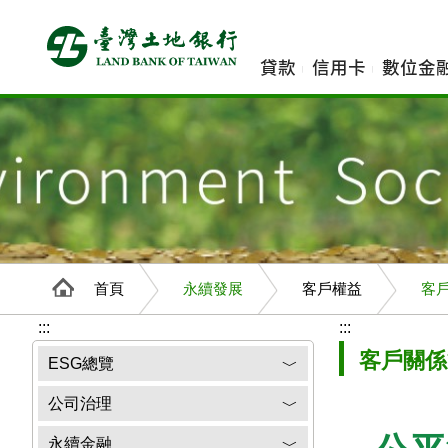
跳
到
主
貸款
信用卡
數位金
要
內
容
首頁
永續發展
客戶權益
客
:::
:::
客戶關係
ESG總覽
﹀
公司治理
﹀
永續金融
﹀