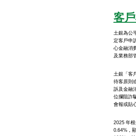
客戶
土銀為公
定客戶申
心金融消
及業務部
土銀「客
待客原則
訴及金融
位攔阻詐
會報或貼
2025 
0.64%