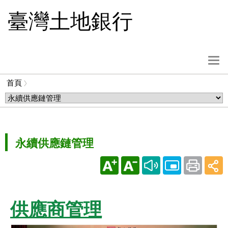
跳
臺灣土地銀行
到
主
要
內
選
容
單
首頁
按
麵
鈕
包
屑
永續供應鏈管理
供應商管理