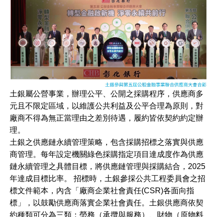
土銀屬公營事業，辦理公平、公開之採購程序，供應商多
元且不限定區域，以維護公共利益及公平合理為原則，對
廠商不得為無正當理由之差別待遇，履約皆依契約約定辦
理。
土銀之供應鏈永續管理策略，包含採購招標之落實與供應
商管理。每年設定機關綠色採購指定項目達成度作為供應
鏈永續管理之具體目標，將供應鏈管理與採購結合，2025
年達成目標比率。 招標時，土銀參採公共工程委員會之招
標文件範本，內含「廠商企業社會責任(CSR)各面向指
標」，以鼓勵供應商落實企業社會責任。土銀供應商依契
約種類可分為三類：勞務（承攬與服務）、財物（原物料