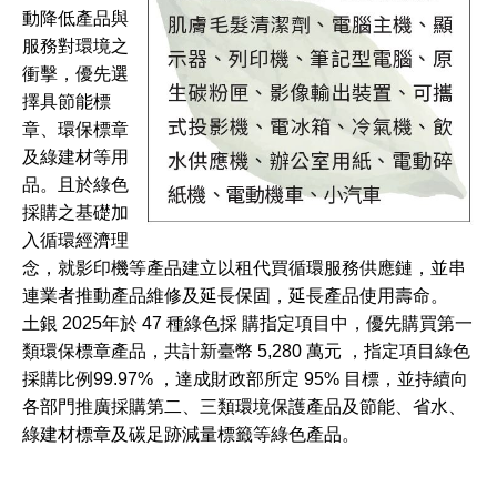
動降低產品與
服務對環境之
衝擊，優先選
擇具節能標
章、環保標章
及綠建材等用
品。且於綠色
採購之基礎加
入循環經濟理
念，就影印機等產品建立以租代買循環服務供應鏈，並串
連業者推動產品維修及延長保固，延長產品使用壽命。
土銀 2025年於 47 種綠色採 購指定項目中，優先購買第一
類環保標章產品，共計新臺幣 5,280 萬元 ，指定項目綠色
採購比例99.97% ，達成財政部所定 95% 目標，並持續向
各部門推廣採購第二、三類環境保護產品及節能、省水、
綠建材標章及碳足跡減量標籤等綠色產品。