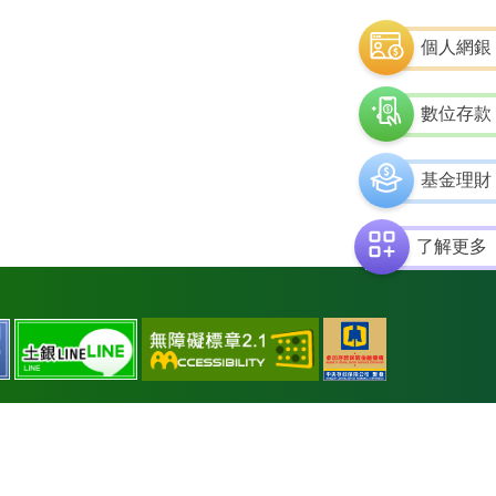
個人網銀
數位存款
基金理財
了解更多
通
中
土
土
過
央
銀
銀
AA
存
facebook
line
檢
款
測
保
等
險