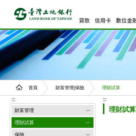
跳
到
主
貸款
信用卡
數位金
要
內
容
首頁
財富管理|保險
理財試算
:::
:::
理財試算
財富管理
﹀
理財試算
﹀
保險
﹀