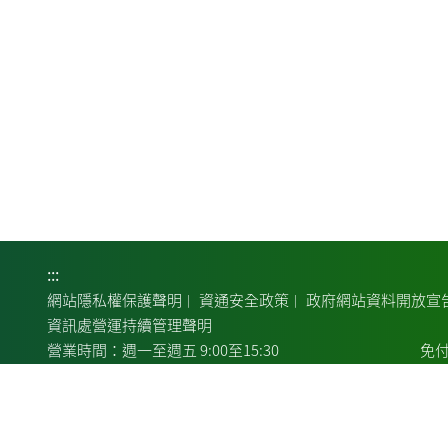
:::
網站隱私權保護聲明
資通安全政策
政府網站資料開放宣
｜
｜
資訊處營運持續管理聲明
營業時間：週一至週五 9:00至15:30
免付
總行地址：100007臺北市中正區館前路46號
總行
24小時服務電話：客服中心:02-2314-6633
COPYRIGHT© LANDBANK 版權所有：土地銀行
瀏覽器建
｜