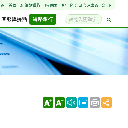
返回首頁
網站導覽
關於土銀
公司治理專區
EN
請
客服與據點
網路銀行
搜
輸
尋
入
關
鍵
字