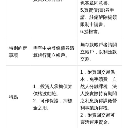
免簽章同意書。
5.買賣債(票)券申
請、註銷解除提領
限制申請書。
6.授權書。
無存款帳戶者請開
特別約定
需至中央登錄債券清
立帳戶，以利匯款
事項
算銀行開立帳戶。
交割。
1．附買回交易保
本，免手續費，自
1．投資人承擔債券
然人分離課稅，法
價格波動險。
人按實際持有期間
特點
2．可作保證，押標
之利息所得課徵營
金之用。
利事業所得稅。
2．附賣回交易可
靈活運用資金。