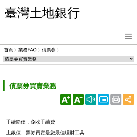
跳
臺灣土地銀行
到
主
要
內
選
容
單
首頁
業務FAQ
債票券
按
麵
鈕
包
屑
債票券買賣業務
手續簡便，免收手續費
土銀債、票券買賣是您最佳理財工具