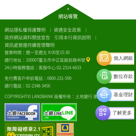
+
網站導覽
網站隱私權保護聲明
資通安全政策
｜
｜
政府網站資料開放宣告
引用本行資訊說明
｜
資訊處營運持續管理聲明
營業時間：週一至週五 9:00至15:30
個人網銀
總行地址：100007臺北市中正區館前路46號
24小時服務電話：客服中心:02-2314-6633
數位存款
免付費客戶申訴電話：0800-231-590
總行電話：02-2348-3456
基金理財
COPYRIGHT© LANDBANK 版權所有：土地銀行
瀏覽器建議
土
土
了解更多
銀
銀
facebook
line
通
中
過
央