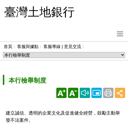
跳
臺灣土地銀行
到
主
要
內
選
容
單
首頁
客服與據點
客服專線 | 意見交流
按
麵
鈕
包
屑
本行檢舉制度
建立誠信、透明的企業文化及促進健全經營，鼓勵主動舉
發不法案件。