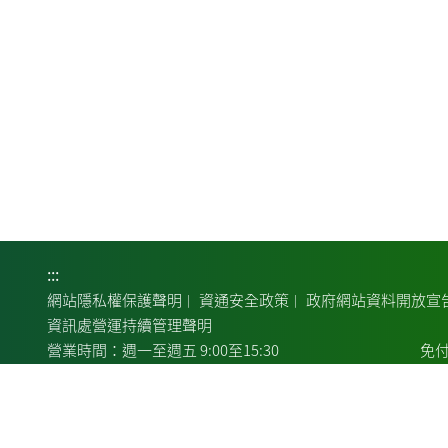
:::
網站隱私權保護聲明
資通安全政策
政府網站資料開放宣
｜
｜
資訊處營運持續管理聲明
營業時間：週一至週五 9:00至15:30
免付
總行地址：100007臺北市中正區館前路46號
總行
24小時服務電話：客服中心:02-2314-6633
COPYRIGHT© LANDBANK 版權所有：土地銀行
瀏覽器建
｜