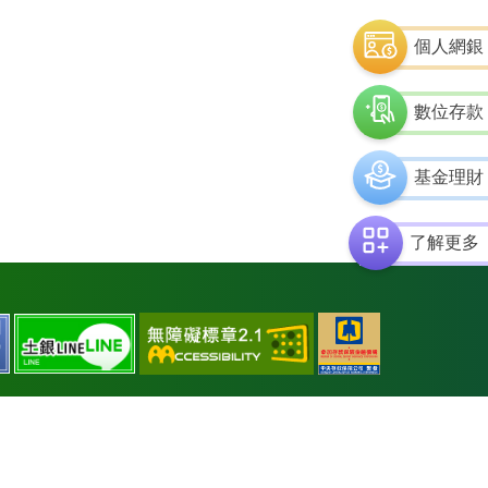
個人網銀
數位存款
基金理財
了解更多
通
中
土
土
過
央
銀
銀
AA
存
facebook
line
檢
款
測
保
等
險