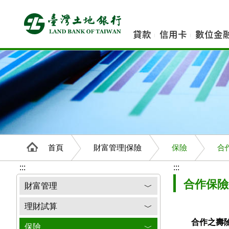
跳
到
主
貸款
信用卡
數位金
要
內
容
首頁
財富管理|保險
保險
合
:::
:::
合作保險
財富管理
﹀
理財試算
﹀
合作之壽險
保險
﹀