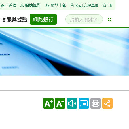
返回首頁
網站導覽
關於土銀
公司治理專區
EN
請
客服與據點
網路銀行
搜
輸
尋
入
關
鍵
字