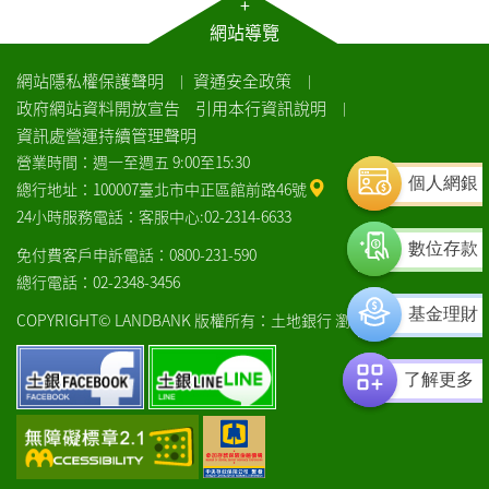
+
網站導覽
網站隱私權保護聲明
資通安全政策
｜
｜
政府網站資料開放宣告
引用本行資訊說明
｜
資訊處營運持續管理聲明
營業時間：週一至週五 9:00至15:30
個人網銀
個人網銀
總行地址：100007臺北市中正區館前路46號
24小時服務電話：客服中心:02-2314-6633
數位存款
數位存款
免付費客戶申訴電話：0800-231-590
總行電話：02-2348-3456
基金理財
基金理財
COPYRIGHT© LANDBANK 版權所有：土地銀行
瀏覽器建議
土
土
了解更多
了解更多
銀
銀
facebook
line
通
中
過
央
AA
存