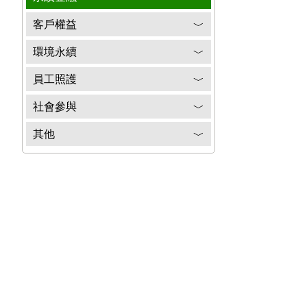
客戶權益
﹀
環境永續
﹀
員工照護
﹀
社會參與
﹀
其他
﹀