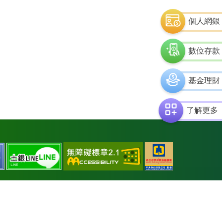
個人網銀
數位存款
基金理財
了解更多
通
中
土
土
過
央
銀
銀
AA
存
facebook
line
檢
款
測
保
等
險