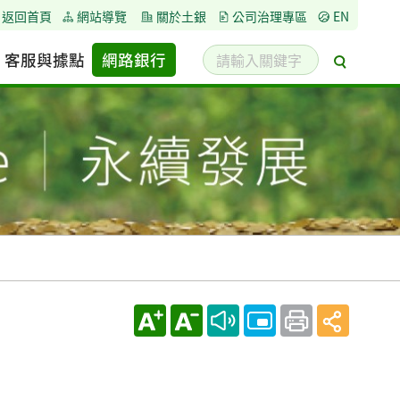
返回首頁
網站導覽
關於土銀
公司治理專區
EN
請
客服與據點
網路銀行
搜
輸
尋
入
關
鍵
字