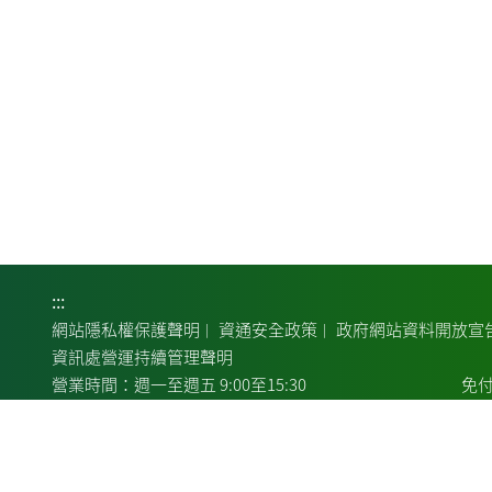
:::
網站隱私權保護聲明
資通安全政策
政府網站資料開放宣
｜
｜
資訊處營運持續管理聲明
營業時間：週一至週五 9:00至15:30
免付
總行地址：100007臺北市中正區館前路46號
總行
24小時服務電話：客服中心:02-2314-6633
COPYRIGHT© LANDBANK 版權所有：土地銀行
瀏覽器建
｜