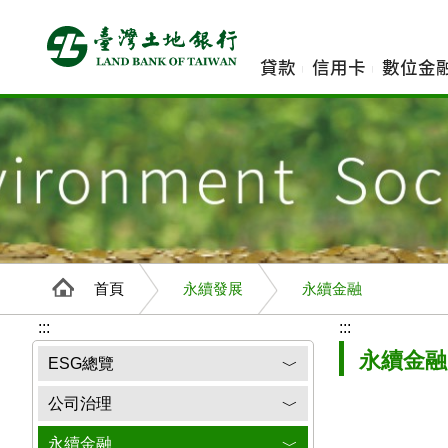
跳
到
主
貸款
信用卡
數位金
要
內
容
首頁
永續發展
永續金融
:::
:::
永續金融
ESG總覽
﹀
公司治理
﹀
永續金融
﹀