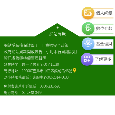
個人網銀
+
數位存款
網站導覽
基金理財
網站隱私權保護聲明
資通安全政策
｜
｜
政府網站資料開放宣告
引用本行資訊說明
｜
資訊處營運持續管理聲明
了解更多
營業時間：週一至週五 9:00至15:30
總行地址：100007臺北市中正區館前路46號
24小時服務電話：客服中心:02-2314-6633
免付費客戶申訴電話：0800-231-590
總行電話：02-2348-3456
COPYRIGHT© LANDBANK 版權所有：土地銀行
瀏覽器建議
土
土