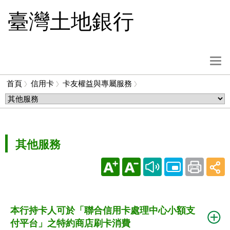
跳
臺灣土地銀行
到
主
要
內
選
容
單
首頁
信用卡
卡友權益與專屬服務
按
麵
鈕
包
屑
其他服務
本行持卡人可於「聯合信用卡處理中心小額支
付平台」之特約商店刷卡消費