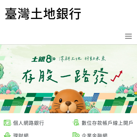
跳
臺灣土地銀行
到
主
要
內
選
容
單
按
鈕
個人網路銀行
數位存款帳戶線上開戶
理財網
企業金融網