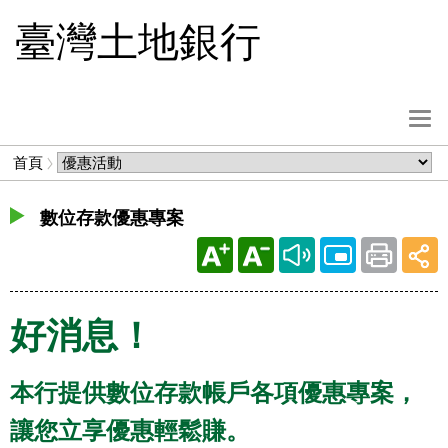
跳
臺灣土地銀行
到
主
要
內
選
容
單
麵
首頁
按
包
鈕
屑
數位存款優惠專案
好消息！
本行提供數位存款帳戶各項優惠專案，
讓您立享優惠輕鬆賺。