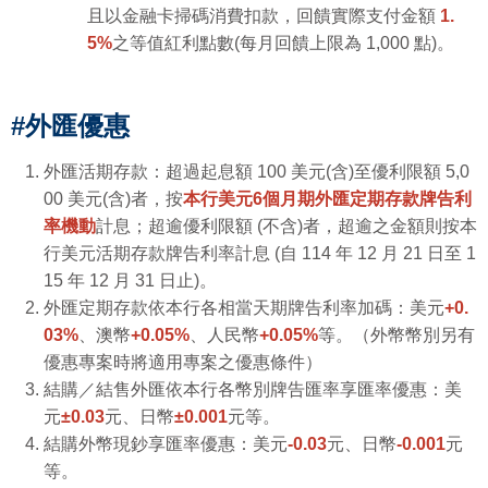
且以金融卡掃碼消費扣款，回饋實際支付金額
1.
5%
之等值紅利點數(每月回饋上限為 1,000 點)。
#外匯優惠
外匯活期存款：超過起息額 100 美元(含)至優利限額 5,0
00 美元(含)者，按
本行美元6個月期外匯定期存款牌告利
率機動
計息；超逾優利限額 (不含)者，超逾之金額則按本
行美元活期存款牌告利率計息 (自 114 年 12 月 21 日至 1
15 年 12 月 31 日止)。
外匯定期存款依本行各相當天期牌告利率加碼：美元
+0.
03%
、澳幣
+0.05%
、人民幣
+0.05%
等。（外幣幣別另有
優惠專案時將適用專案之優惠條件）
結購／結售外匯依本行各幣別牌告匯率享匯率優惠：美
元
±0.03
元、日幣
±0.001
元等。
結購外幣現鈔享匯率優惠：美元
-0.03
元、日幣
-0.001
元
等。