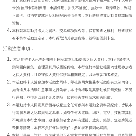
算作業始符合活動資格。活動期間至刷卡金撥入信用卡帳戶前，持卡人有停
卡(含信用卡強制停用、申請停用、掛失不補發)、無效卡、延滯繳款、到期
不續卡、取消交易或違反相關契約等情事者，本行將取消其活動資格或回饋
資格。
本行就本活動持卡人之資格、交易成功與否等，保有審查之權利，經查核如
有不符本活動規定者，本行得取消其參加資格，並得追回刷卡金。
活動注意事項：
本活動持卡人已充分知悉且同意就本活動提供之個人資料，本行得於本活
動範圍內蒐集、處理及利用或國際傳輸。本行僅於本活動範圍內使用參加者
之個人資料，且遵守個人資料保護法相關規定，以維護參加者權益。
本活動持卡人於參加本活動之同時，即視為同意接受本活動所有規範內容，
如有違反本活動注意事項之行為者，本行有權取消其活動或回饋資格，不另
行通知，並得追回刷卡金及贈品，如有損害並得請求損害賠償。
本活動持卡人同意其所留存或產生之任何參與本活動之資料及紀錄，皆以本
行電腦系統之紀錄與認定為準，如有任何因電腦、網路、電話、技術或其他
不可歸責本行之事由，致使參加者之資料有遲延、遺失、錯誤、無法辨識或
毀損等情況，本行不負任何法律責任，參加者不得因此異議。
對於以偽造、詐欺、冒名或其他不正當方式意圖參加活動之對象，經查證屬