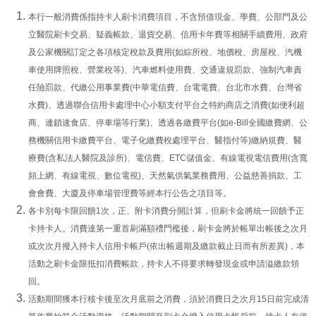
本行一般消費係指持卡人刷卡消費項目，不含預借現金、學費、公部門及公
立醫院刷卡交易、疑義帳款、退貨交易、信用卡年費等相關手續費用、政府
及公家機關訂定之各項核定稅款及費用(如綜所稅、地價稅、房屋稅、汽機
車使用牌照稅、營業稅等)、汽車燃料使用費、交通違規罰款、強制汽車責
任險罰款、代繳公用事業費(中華電信費、台電電費、台北市水費、台灣省
水費)、透過聯合信用卡處理中心小額支付平台之特約商店之消費(如便利超
商、連鎖速食店、停車場等行業)、透過各繳費平台(如e-Bill全國繳費網、公
務機關信用卡繳費平台、電子化繳費稅處理平台、醫指付等)繳納規費、醫
療費(含私法人醫院及診所)、電信費、ETC儲值金、有線電視電信費用(含寬
頻上網、有線電視、數位電視)、天然氣供氣業務費用、公益慈善捐款、工
會會費、大廈及停車場管理費等經本行公告之項目等。
各卡別每卡限回饋1次，正、附卡消費分開計算，但刷卡金將統一回饋予正
卡持卡人。消費達第一重首刷滿額禮門檻後，刷卡金將於帳單出帳後之次月
或次次月撥入持卡人信用卡帳戶(依出帳週期及繳款截止日而有所差異)，本
活動之刷卡金限抵扣消費帳款，持卡人不得要求轉發現金或申請溢繳款領
回。
活動期間獲本行核卡後至次月底前之消費，須於消費日之次月15日前完成清