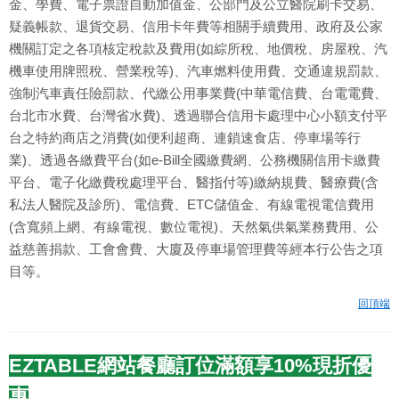
金、學費、電子票證自動加值金、公部門及公立醫院刷卡交易、
疑義帳款、退貨交易、信用卡年費等相關手續費用、政府及公家
機關訂定之各項核定稅款及費用(如綜所稅、地價稅、房屋稅、汽
機車使用牌照稅、營業稅等)、汽車燃料使用費、交通違規罰款、
強制汽車責任險罰款、代繳公用事業費(中華電信費、台電電費、
台北市水費、台灣省水費)、透過聯合信用卡處理中心小額支付平
台之特約商店之消費(如便利超商、連鎖速食店、停車場等行
業)、透過各繳費平台(如e-Bill全國繳費網、公務機關信用卡繳費
平台、電子化繳費稅處理平台、醫指付等)繳納規費、醫療費(含
私法人醫院及診所)、電信費、ETC儲值金、有線電視電信費用
(含寬頻上網、有線電視、數位電視)、天然氣供氣業務費用、公
益慈善捐款、工會會費、大廈及停車場管理費等經本行公告之項
目等。
回頂端
EZTABLE網站餐廳訂位滿額享10%現折優
惠