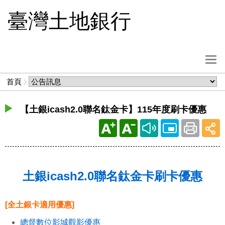
跳
臺灣土地銀行
到
主
要
內
選
容
單
麵
首頁
按
包
鈕
屑
【土銀icash2.0聯名鈦金卡】115年度刷卡優惠
土銀icash2.0聯名鈦金卡刷卡優惠
[全土銀卡適用優惠]
總督數位影城觀影優惠