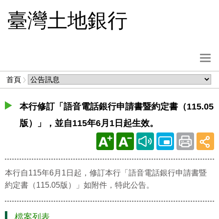
跳
臺灣土地銀行
到
主
要
內
選
容
單
麵
首頁
按
包
鈕
屑
本行修訂「語音電話銀行申請書暨約定書（115.05
版）」，並自115年6月1日起生效。
本行自115年6月1日起，修訂本行「語音電話銀行申請書暨
約定書（115.05版）」如附件，特此公告。
檔案列表