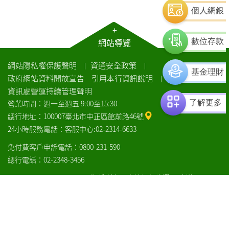
個人網銀
+
網站導覽
數位存款
網站隱私權保護聲明
資通安全政策
｜
｜
基金理財
政府網站資料開放宣告
引用本行資訊說明
｜
資訊處營運持續管理聲明
了解更多
營業時間：週一至週五 9:00至15:30
總行地址：100007臺北市中正區館前路46號
24小時服務電話：客服中心:02-2314-6633
免付費客戶申訴電話：0800-231-590
總行電話：02-2348-3456
COPYRIGHT© LANDBANK 版權所有：土地銀行
瀏覽器建議
土
土
銀
銀
facebook
line
通
中