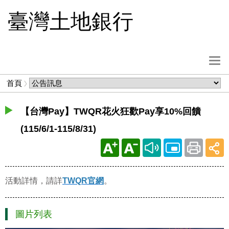
跳
臺灣土地銀行
到
主
要
內
選
容
單
麵
首頁
按
包
鈕
屑
【台灣Pay】TWQR花火狂歡Pay享10%回饋
(115/6/1-115/8/31)
活動詳情，請詳
TWQR官網
。
圖片列表