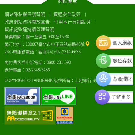
網站導覽
網站隱私權保護聲明
資通安全政策
｜
｜
政府網站資料開放宣告
引用本行資訊說明
｜
資訊處營運持續管理聲明
營業時間：週一至週五 9:00至15:30
個人網銀
總行地址：100007臺北市中正區館前路46號
24小時服務電話：客服中心:02-2314-6633
數位存款
免付費客戶申訴電話：0800-231-590
總行電話：02-2348-3456
基金理財
COPYRIGHT© LANDBANK 版權所有：土地銀行
瀏覽器建議
土
土
了解更多
銀
銀
facebook
line
通
中
過
央
AA
存
檢
款