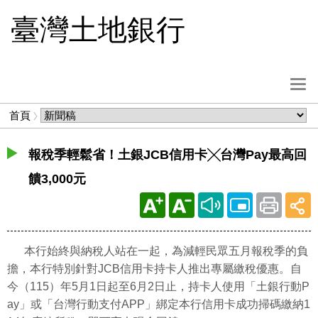
跳
臺灣土地銀行
到
主
要
內
選
容
單
麵
首頁
按
包
鈕
屑
報稅季輕鬆省！土銀JCB信用卡╳台灣Pay最高回
饋3,000元
本行始終與納稅人站在一起，為減輕民眾五月報稅季的負
擔，本行特別針對JCB信用卡持卡人推出專屬繳稅優惠。自
今（115）年5月1日起至6月2日止，持卡人使用「土銀行動P
ay」或「台灣行動支付APP」綁定本行信用卡成功掃碼繳納1