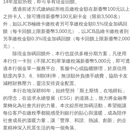
14年度綜所稅，即可享有現金回饋。
透過前述方式繳納綜所稅且繳稅金額在新臺幣100元以上
之持卡人，除可獲得新臺幣100元刷卡金（限前3,500名）
外，如以JCB極緻卡繳稅者另可享繳稅金額0.5%現金加碼回
饋（每卡回饋上限新臺幣3,000元），以JCB晶緻卡繳稅者則
另享繳稅金額0.3%現金加碼回饋（每卡回饋上限新臺幣2,000
元）。
除現金加碼回饋外，本行也提供多種分期方案，凡使用
本行任一卡別（不限JCB)單筆繳稅滿新臺幣5,000元，即可透
過本行個金單一服務平台、客服中心或臨櫃辦理，於原信用
額度內享3、6、9期0利率，無須額外負擔手續費，協助卡友
減輕財務壓力，靈活安排資金配置。
本行在地深耕80年，始終堅持「斯土斯情，在地耕耘」
的理念，在追求永續發展（ESG）的道路上，致力將金融專
業轉化為社會共好的力量。本次綜所稅加碼活動，希望能讓
每位客戶在繳稅季都能感受到銀行的貼心與溫暖，成為陪伴
社會成長的溫暖力量，讓「豐厚、和諧、熱誠、創新」的企
業精神深入民眾生活的每一個角落。