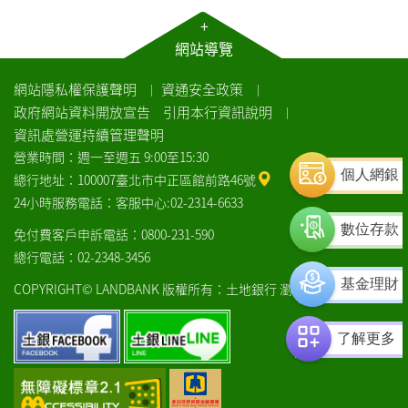
+
網站導覽
網站隱私權保護聲明
資通安全政策
｜
｜
政府網站資料開放宣告
引用本行資訊說明
｜
資訊處營運持續管理聲明
營業時間：週一至週五 9:00至15:30
個人網銀
總行地址：100007臺北市中正區館前路46號
24小時服務電話：客服中心:02-2314-6633
數位存款
免付費客戶申訴電話：0800-231-590
總行電話：02-2348-3456
基金理財
COPYRIGHT© LANDBANK 版權所有：土地銀行
瀏覽器建議
土
土
了解更多
銀
銀
facebook
line
通
中
過
央