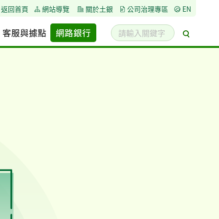
返回首頁
網站導覽
關於土銀
公司治理專區
EN
請
客服與據點
網路銀行
搜
輸
尋
入
關
鍵
字