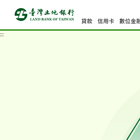
跳
到
主
貸款
信用卡
數位金
要
內
:::
容