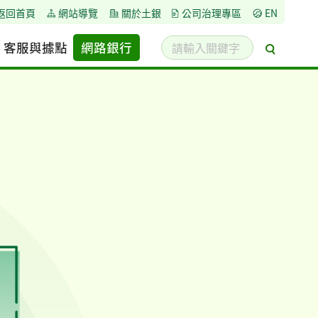
返回首頁
網站導覽
關於土銀
公司治理專區
EN
請
客服與據點
網路銀行
搜
輸
尋
入
關
鍵
字