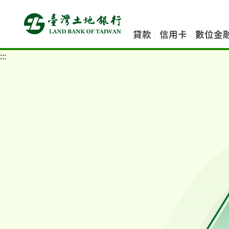
跳
到
主
貸款
信用卡
數位金
要
內
:::
容