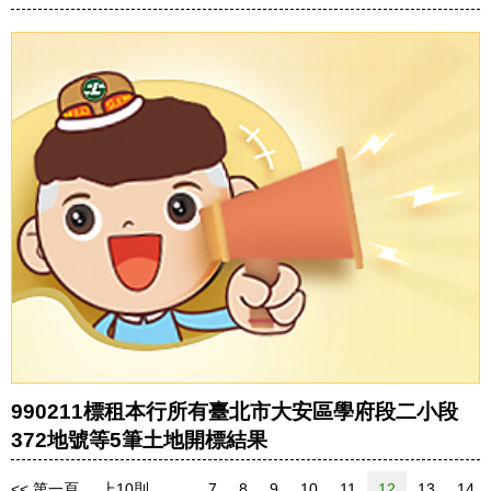
990211標租本行所有臺北市大安區學府段二小段
372地號等5筆土地開標結果
<< 第一頁
上10則
…
7
8
9
10
11
12
13
14