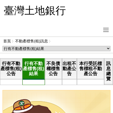
跳
臺灣土地銀行
到
主
要
內
選
容
單
首頁
不動產標售(租)訊息
按
麵
鈕
包
屑
行有不動
行有不動
不良債
出租不
本行受託標
訊
產標售(租)
產標售(租)
權標售
動產公
售標租不動
息
公告
結果
公告
告
產公告
總
覽