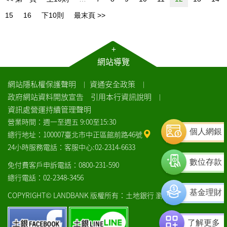
15
16
下10則
最末頁 >>
+
網站導覽
網站隱私權保護聲明
資通安全政策
｜
｜
政府網站資料開放宣告
引用本行資訊說明
｜
資訊處營運持續管理聲明
營業時間：週一至週五 9:00至15:30
個人網銀
總行地址：100007臺北市中正區館前路46號
24小時服務電話：客服中心:02-2314-6633
數位存款
免付費客戶申訴電話：0800-231-590
總行電話：02-2348-3456
基金理財
COPYRIGHT© LANDBANK 版權所有：土地銀行
瀏覽器建議
土
土
了解更多
銀
銀