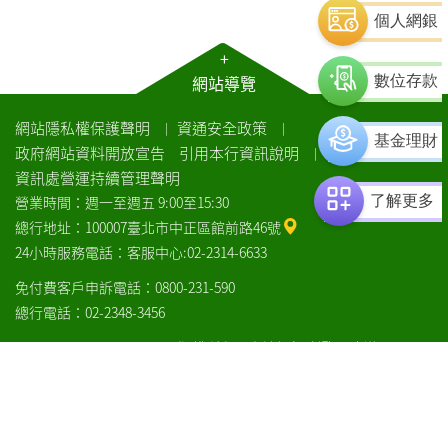
個人網銀
+
網站導覽
數位存款
網站隱私權保護聲明
資通安全政策
｜
｜
基金理財
政府網站資料開放宣告
引用本行資訊說明
｜
資訊處營運持續管理聲明
了解更多
營業時間：週一至週五 9:00至15:30
總行地址：100007臺北市中正區館前路46號
24小時服務電話：客服中心:02-2314-6633
免付費客戶申訴電話：0800-231-590
總行電話：02-2348-3456
COPYRIGHT© LANDBANK 版權所有：土地銀行
瀏覽器建議
土
土
銀
銀
facebook
line
通
中