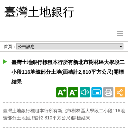
跳
臺灣土地銀行
到
主
要
內
選
容
單
麵
首頁
按
包
鈕
屑
臺灣土地銀行標租本行所有新北市樹林區大學段二
小段116地號部分土地(面積計2,810平方公尺)開標
結果
臺灣土地銀行標租本行所有新北市樹林區大學段二小段116地
號部分土地(面積計2,810平方公尺)開標結果