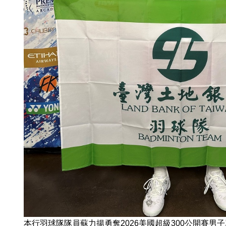
本行羽球隊隊員蘇力揚勇奪2026美國超級300公開賽男