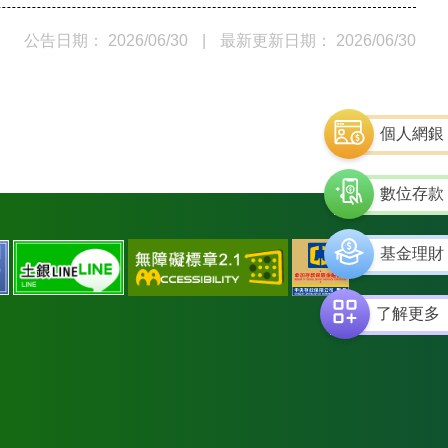
公告日期： 2026/06/30
|
最新更新日期： 2026/06/30
個人網銀
數位存款
通
中
土
土
基金理財
過
央
銀
銀
AA
存
facebook
line
了解更多
檢
款
測
保
等
險
級
標
無
章