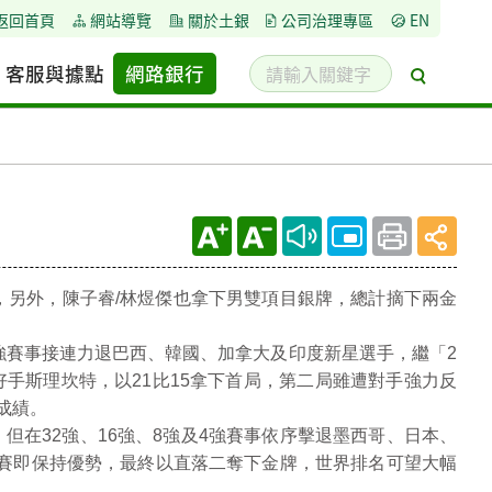
返回首頁
網站導覽
關於土銀
公司治理專區
EN
請
客服與據點
網路銀行
搜
輸
尋
入
關
鍵
字
，另外，陳子睿/林煜傑也拿下男雙項目銀牌，總計摘下兩金
強賽事接連力退巴西、韓國、加拿大及印度新星選手，繼「2
好手斯理坎特，以21比15拿下首局，第二局雖遭對手強力反
成績。
在32強、16強、8強及4強賽事依序擊退墨西哥、日本、
賽即保持優勢，最終以直落二奪下金牌，世界排名可望大幅