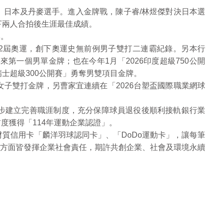
、日本及丹麥選手。進入金牌戰，陳子睿/林煜傑對決日本選
下兩人合拍後生涯最佳成績。
牌。
2屆奧運，創下奧運史無前例男子雙打二連霸紀錄。另本行
第一個男單金牌；也在今年1月「2026印度超級750公開
士超級300公開賽」勇奪男雙項目金牌。
子雙打金牌，另曹家宜連續在「2026台塑盃國際職業網球
步建立完善職涯制度，充分保障球員退役後順利接軌銀行業
度獲得「114年運動企業認證」。
質信用卡「麟洋羽球認同卡」、「DoDo運動卡」，讓每筆
方面皆發揮企業社會責任，期許共創企業、社會及環境永續