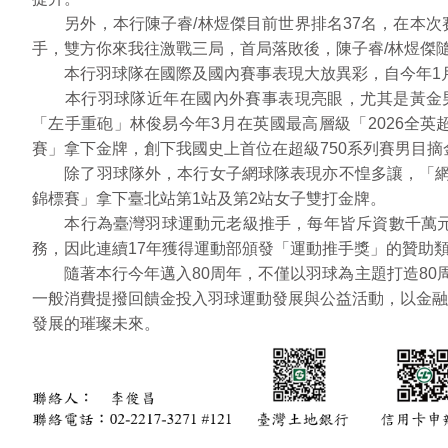
另外，本行陳子睿/林煜傑目前世界排名37名，在本次賽
手，雙方你來我往激戰三局，首局落敗後，陳子睿/林煜傑
本行羽球隊在國際及國內賽事表現大放異彩，自今年1月迄
本行羽球隊近年在國內外賽事表現亮眼，尤其是黃金男雙的
「左手重砲」林俊易今年3月在英國最高層級「2026全英
賽」拿下金牌，創下我國史上首位在超級750系列賽男目摘
除了羽球隊外，本行女子網球隊表現亦不惶多讓，「網壇小
錦標賽」拿下臺北站第1站及第2站女子雙打金牌。
本行為臺灣羽球運動元老級推手，每年皆斥資數千萬元補
務，因此連續17年獲得運動部頒發「運動推手獎」的贊助
隨著本行今年邁入80周年，不僅以羽球為主題打造80周
一般消費提撥回饋金投入羽球運動發展與公益活動，以金融
發展的璀璨未來。