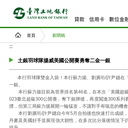
跳
到
主
貸款
信用卡
數位金
要
內
首頁
新聞稿
容
:::
土銀羽球隊揚威美國公開賽勇奪二金一銀
本行羽球隊雙金入袋！本行蘇力揚、劉廣珩/許尹鏸在「2
一銀。
本行蘇力揚目前為世界排名第46名，在本次「美國超級3
023臺北超級300公開賽」奪下銀牌後，再度闖進300
撲，但第三局蘇力揚展開一輪猛攻，不讓對手有喘息的機會
本行劉廣珩/許尹鏸自今年5月合拍後也快速打出成績，本
丹麥及美國好手並展現強大韌性，在多次比分落後情況下仍
提升。