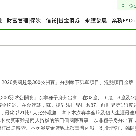
:::
融
財富管理|保險
信託|基金債券
永續發展
業務FAQ
026美國超級300公開賽」分別奪下男單項目、混雙項目金牌
00羽球公開賽」以非種子身分出賽，在32強、16強、8強及4
系列賽金牌戰。在金牌戰，蘇力揚對決世界排名37、前世界第1印度
，最終以21比9大比分獲勝，拿下本次賽事金牌及個人生涯最佳
次賽事雖是兩人搭檔的第四個國際賽事，以非種子身分出賽，但
打出逆轉秀。本次混雙金牌戰上演臺灣內戰，劉廣珩/許尹鏸開