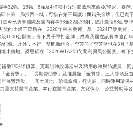
事32強、16強、8強及4強戰中分別擊敗馬來西亞/印尼、臺灣
隨即在第二局扳回一城，可惜在第三局讓出而錯失金牌，但已創
今已勇奪國際及國內賽事33金22銀33銅，總計囊括88面獎
土銀王齊麟在「2020年東京奧運」及「2024巴黎奧運」
超級1000公開賽」奪下男子單打金牌，成為我國在該賽事逾百年來
金紀錄。此外，本行「雙胞胎組合」李芳任／李芳至也在3月「瑞
鋼炮」梁恩碩在「2026WTA250荷蘭利貝馬公開賽」奪下女
助羽球隊預算、更新訓練設備器材及聘用教練與防護員，同
類「金質獎」、「長期贊助獎」及推展類「金質獎」三大獎項及首
年展覽活動、「闊土興地．珍檔鑫傳」行史展，同時運用環保材
力量支持體育產業。本行在體育產業、文化保存、公益贊助等各