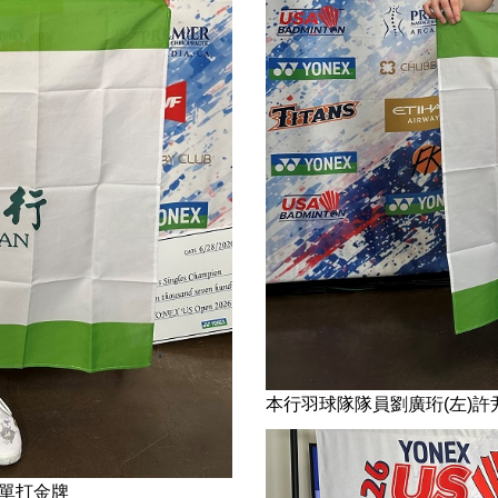
本行羽球隊隊員劉廣珩(左)許
子單打金牌