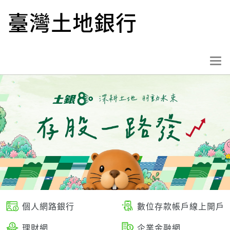
跳
臺灣土地銀行
到
主
要
內
選
容
單
按
鈕
個人網路銀行
數位存款帳戶線上開戶
理財網
企業金融網