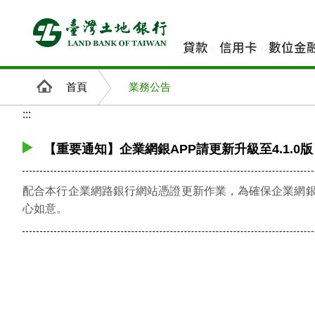
跳
到
主
貸款
信用卡
數位金
要
內
首頁
業務公告
容
:::
【重要通知】企業網銀APP請更新升級至4.1.0版
配合本行企業網路銀行網站憑證更新作業，為確保企業網銀APP各項
心如意。