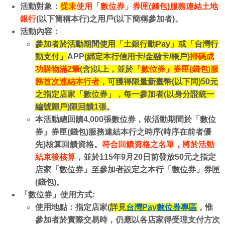
活動對象：
從未
使用「數位券」券匣(錢包)服務連結土地
銀行
(以下簡稱本行)之用戶(以下簡稱參加者)。
活動內容：
參加者於活動期間使用
「
土銀行動Pay
」
或「台灣行
動支付」
APP
(綁定本行信用卡/金融卡/帳戶)
掃碼成
功購物滿2筆
(含)以上，
並於
「數位券」
券匣(錢包)服
務
首次連結本行者
，可獲得限量新臺幣(以下同)50元
之指定店家「數位券」，每一參加者(以身分證統一
編號歸戶)限回饋1張
。
本活動總回饋4,000張數位券，依活動期間於「數位
券」券匣(錢包)服務連結本行之時序(時序在前者優
先)核算回饋資格。
符合回饋資格之名單，將
於活動
結
束後核算
，
並於
115年9月20日前發放5
0元之指定
店家「數位券」至參加者設定
之本行「數位券」券匣
(錢包)。
「數位券」使用方式:
使用地點：指定店家
(
詳見
台灣Pay
數位券
專區
，惟
參加者於實際交易時，仍
應
以各店家得受理支付方次