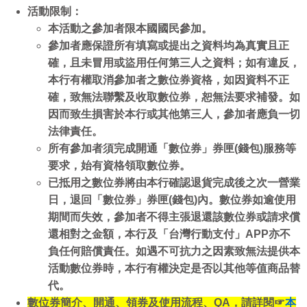
活動限制：
本活動之參加者限本國國民參加。
參加者應保證所有填寫或提出之資料均為真實且正
確，且未冒用或盜用任何第三人之資料；如有違反，
本行有權取消參加者之數位券資格，如因資料不正
確，致無法聯繫及收取數位券，恕無法要求補發。如
因而致生損害於本行
或其他第三人，參加者應負一切
法律責任。
所有參加者須完成開通「數位券」券匣(錢包)服務等
要求，始有資格領取數位券。
已抵用之數位券將由本行
確認退貨完成後之次一營業
日，退回「數位券」券匣(錢包)內。數位券如逾使用
期間而失效，參加者不得主張退還該數位券或請求償
還相對之金額，本行及「台灣行動支付」APP亦不
負任何賠償責任。如遇不可抗力之因素致無法提供本
活動數位券時，本行有權決定是否以其他等值商品替
代。
數位券簡介、開通、領券及使用流程、QA，請詳閱☞
本