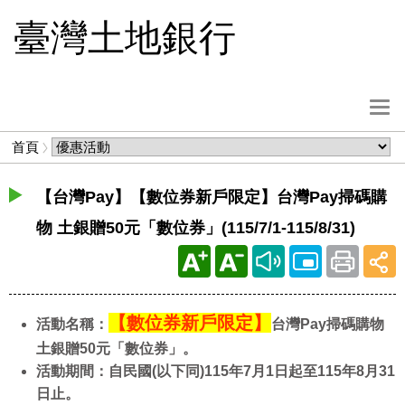
跳
臺灣土地銀行
到
主
要
內
選
容
單
麵
首頁
按
包
鈕
屑
【台灣Pay】【數位券新戶限定】台灣Pay掃碼購
物 土銀贈50元「數位券」(115/7/1-115/8/31)
【數位券新戶限定】
活動名稱
：
台灣Pay掃碼購物
土銀贈50元「數位券」。
活動期間：自民國(以下同)115年7月1日起至115年8月31
日止。