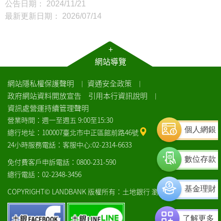
公告日期： 2024/11/21
最新更新日期： 2026/07/14
+
網站導覽
網站隱私權保護聲明
資通安全政策
｜
｜
政府網站資料開放宣告
引用本行資訊說明
｜
資訊處營運持續管理聲明
營業時間：週一至週五 9:00至15:30
個人網銀
總行地址：100007臺北市中正區館前路46號
24小時服務電話：客服中心:02-2314-6633
數位存款
免付費客戶申訴電話：0800-231-590
總行電話：02-2348-3456
基金理財
COPYRIGHT© LANDBANK 版權所有：土地銀行
瀏覽器建議
土
土
了解更多
銀
銀