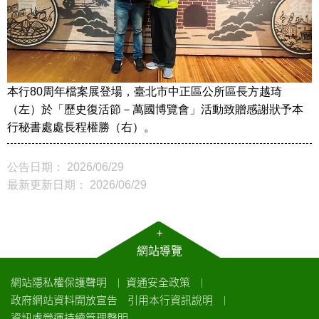
本行80周年檔案展登場，臺北市中正區公所區長方越琦
（左）於「歷史復活節－萬國博覽會」活動致贈感謝狀予本
行秘書處處長程權勝（右）。
公告日期： 2026/06/29
最新更新日期： 2026/06/29
+
網站導覽
網站隱私權保護聲明
資通安全政策
｜
｜
政府網站資料開放宣告
引用本行資訊說明
｜
資訊處營運持續管理聲明