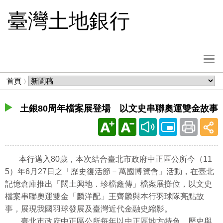
跳
臺灣土地銀行
到
主
要
內
選
容
單
麵
首頁
按
包
鈕
屑
土銀80周年檔案展登場 以文史串聯奧運雙金故事
本行邁入80歲，本次結合臺北市政府中正區公所今（11
5）年6月27日之「歷史復活節－萬國博覽會」活動，在臺北
記憶倉庫推出「闊土興地．珍檔鑫傳」檔案展攤位，以文史
檔案串聯奧運雙金「麟洋配」王齊麟與本行羽球隊亮點故
事，展現我國羽球發展及臺灣近代金融史縮影。
臺北市政府中正區公所每年以中正區地方特色、歷史與