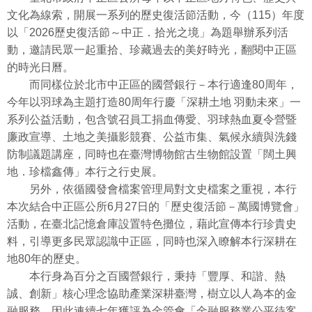
文化為線索，開展一系列的歷史復活節活動，今（115）年度
以「2026歷史復活節～中正．拾光之境」為題舉辦系列活
動，邀請民眾一起重拾、珍藏過去的美好時光，翻閱中正區
的時光日曆。
而同樣位於北市中正區的國營銀行－本行適逢80周年，
今年以羽球為主題打造80周年行慶「深耕土地 羽動未來」一
系列公益活動，包含號召員工捐血傳愛、羽球熱血夏令營暨
廉政宣導、土地之美攝影競賽、公益市集、氣候永續與洗錢
防制議題講座，同時也在臺灣博物館古生物館設置「闊土興
地．珍檔鑫傳」本行之行史展。
另外，依循國發會檔案管理局對文史檔案之重視，本行
本次結合中正區公所6月27日的「歷史復活節－萬國博覽會」
活動，在臺北記憶倉庫設置特色攤位，藉此宣傳本行珍貴史
料，引導更多民眾認識中正區，同時也深入瞭解本行深耕在
地80年的歷史。
本行身為百分之百國營銀行，秉持「豐厚、和諧、熱
誠、創新」核心理念協助產業深耕臺灣，樹立以人為本的金
融服務，因此連續七年獲評為金管會「金融服務業公平待客