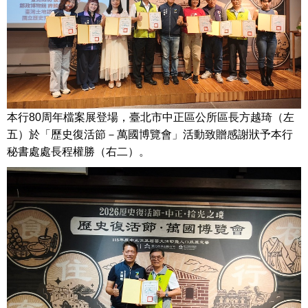
本行80周年檔案展登場，臺北市中正區公所區長方越琦（左
五）於「歷史復活節－萬國博覽會」活動致贈感謝狀予本行
秘書處處長程權勝（右二）。