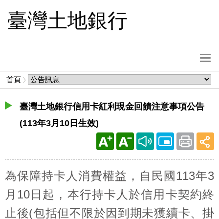
跳
臺灣土地銀行
到
主
要
內
選
容
單
麵
首頁
按
包
鈕
屑
臺灣土地銀行信用卡紅利現金回饋注意事項公告
(113年3月10日生效)
為保障持卡人消費權益，自民國113年3
月10日起，本行持卡人於信用卡契約終
止後(包括但不限於因到期未獲續卡、掛