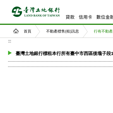
跳
到
主
貸款
信用卡
數位金
要
內
首頁
不動產標售(租)訊息
行有不動產
容
:::
臺灣土地銀行標租本行所有臺中市西區後壠子段16