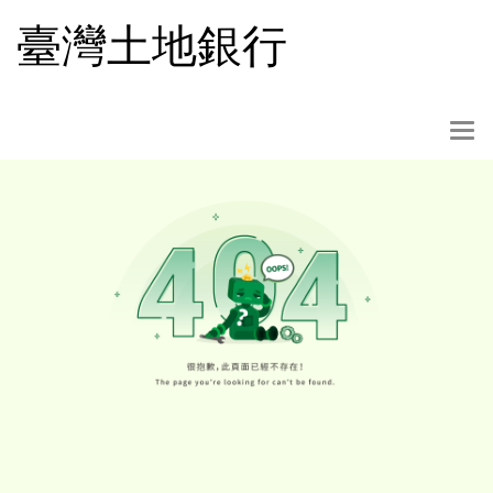
跳
臺灣土地銀行
到
主
要
內
選
容
單
按
鈕