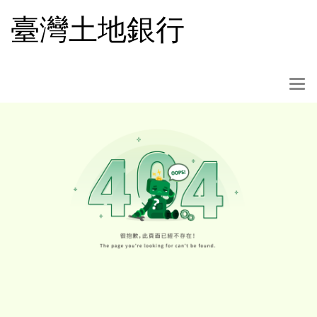
跳
臺灣土地銀行
到
主
要
內
選
容
單
按
鈕