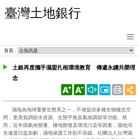
跳
臺灣土地銀行
到
主
要
內
選
容
單
麵
首頁
按
包
鈕
屑
土銀再度攜手濕盟扎根環境教育 傳遞永續共榮理
念
濕地為地球重要生態系之一，不僅提供多種生物棲息空
間，更肩負調節水資源、生態平衡及氣候調節等功能。然
而，近年因氣候變遷、棲地開發及環境污染等因素，濕地消
失速度日益加劇，濕地保護工作刻不容緩。社團法人台灣濕