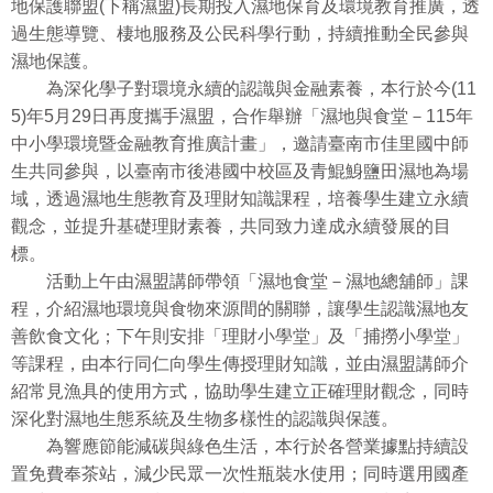
地保護聯盟(下稱濕盟)長期投入濕地保育及環境教育推廣，透
過生態導覽、棲地服務及公民科學行動，持續推動全民參與
濕地保護。
為深化學子對環境永續的認識與金融素養，本行於今(11
5)年5月29日再度攜手濕盟，合作舉辦「濕地與食堂－115年
中小學環境暨金融教育推廣計畫」，邀請臺南市佳里國中師
生共同參與，以臺南市後港國中校區及青鯤鯓鹽田濕地為場
域，透過濕地生態教育及理財知識課程，培養學生建立永續
觀念，並提升基礎理財素養，共同致力達成永續發展的目
標。
活動上午由濕盟講師帶領「濕地食堂－濕地總舖師」課
程，介紹濕地環境與食物來源間的關聯，讓學生認識濕地友
善飲食文化；下午則安排「理財小學堂」及「捕撈小學堂」
等課程，由本行同仁向學生傳授理財知識，並由濕盟講師介
紹常見漁具的使用方式，協助學生建立正確理財觀念，同時
深化對濕地生態系統及生物多樣性的認識與保護。
為響應節能減碳與綠色生活，本行於各營業據點持續設
置免費奉茶站，減少民眾一次性瓶裝水使用；同時選用國產