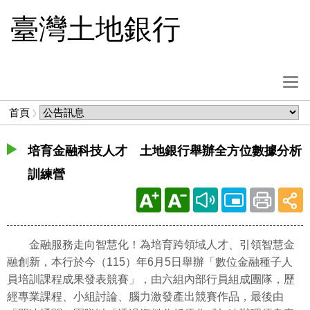
跳
臺灣土地銀行
到
主
要
內
選
容
單
麵
首頁
按
包
鈕
屑
培育金融科技人才 土地銀行舉辦全方位數據分析
訓練營
金融服務走向智慧化！為培育跨領域人才、引領智慧金
融創新，本行於今（115）年6月5日舉辦「數位金融種子人
員培訓課程成果發表競賽」，由六組內部行員組成團隊，歷
經專業課程、小組討論、腦力激發產出競賽作品，最後由