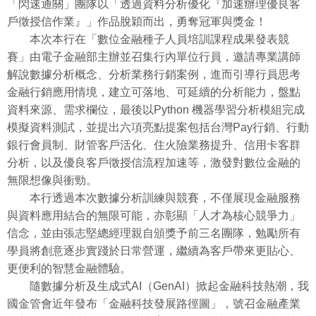
「閃速通關」團隊以「透過資料分析優化『加速辦理優良客
戶徵授信作業』」作品脫穎而出，勇奪冠軍與獎金！
本次本行在「數位金融種子人員培訓課程成果發表競
賽」由電子金融部主辦並召集行內單位行員，邀請專業講師
解說數據分析概念、分析業務行銷案例，進而引導行員思考
金融行銷應用情境，建立可落地、可延續的分析能力，盤點
資料來源、需求欄位，最後以Python 機器學習分析模組完成
模擬資料測試，並提出六項亮點提案包括台灣Pay行銷、行動
銀行會員制、財管客戶活化、住火險業務提升、信用卡客群
分析，以及優良客戶徵授信流程加速等，激發對數位金融的
無限想像與衝勁。
本行透過本次數據分析訓練與競賽，不僅展現金融服務
與資料應用結合的無限可能，亦彰顯「人才為核心競爭力」
信念，並由張志堅總經理親自頒獎予前三名團隊，勉勵所有
學員將創意逐步實踐於日常營運，繼續為客戶帶來更貼心、
更便利的智慧金融體驗。
隨數據分析及生成式AI（GenAI）掀起金融科技熱潮，我
國金管會近年發布「金融科技發展路徑圖」，號召金融產業