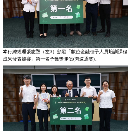
本行總經理張志堅（左3）頒發「數位金融種子人員培訓課程
成果發表競賽」第一名予獲獎隊伍(閃速通關)。