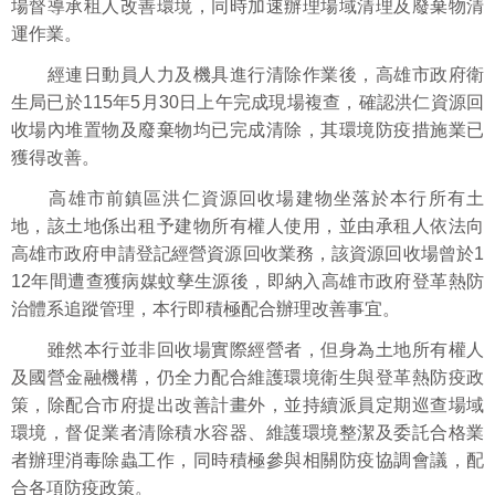
場督導承租人改善環境，同時加速辦理場域清理及廢棄物清
運作業。
經連日動員人力及機具進行清除作業後，高雄市政府衛
生局已於115年5月30日上午完成現場複查，確認洪仁資源回
收場內堆置物及廢棄物均已完成清除，其環境防疫措施業已
獲得改善。
高雄市前鎮區洪仁資源回收場建物坐落於本行所有土
地，該土地係出租予建物所有權人使用，並由承租人依法向
高雄市政府申請登記經營資源回收業務，該資源回收場曾於1
12年間遭查獲病媒蚊孳生源後，即納入高雄市政府登革熱防
治體系追蹤管理，本行即積極配合辦理改善事宜。
雖然本行並非回收場實際經營者，但身為土地所有權人
及國營金融機構，仍全力配合維護環境衛生與登革熱防疫政
策，除配合市府提出改善計畫外，並持續派員定期巡查場域
環境，督促業者清除積水容器、維護環境整潔及委託合格業
者辦理消毒除蟲工作，同時積極參與相關防疫協調會議，配
合各項防疫政策。