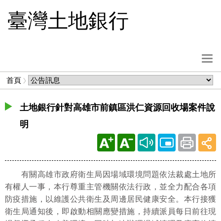
跳
臺灣土地銀行
到
主
要
內
選
容
單
麵
首頁
按
包
鈕
屑
土地銀行針對高雄市前鎮區洪仁資源回收場案件說
明
有關高雄市政府衛生局因場域環境問題依法裁處土地所
有權人一事，本行尊重主管機關依法行政，並全力配合各項
防疫措施，以維護公共衛生及周邊居民健康安全。本行接獲
衛生局通知後，即啟動相關應變措施，持續派員每日前往現