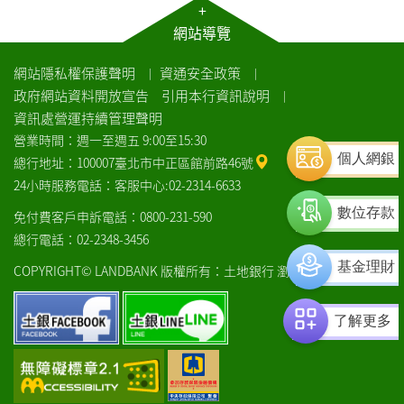
+
網站導覽
網站隱私權保護聲明
資通安全政策
｜
｜
政府網站資料開放宣告
引用本行資訊說明
｜
資訊處營運持續管理聲明
營業時間：週一至週五 9:00至15:30
個人網銀
總行地址：100007臺北市中正區館前路46號
24小時服務電話：客服中心:02-2314-6633
數位存款
免付費客戶申訴電話：0800-231-590
總行電話：02-2348-3456
基金理財
COPYRIGHT© LANDBANK 版權所有：土地銀行
瀏覽器建議
土
土
了解更多
銀
銀
facebook
line
通
中
過
央
AA