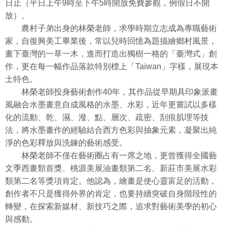
日止（平日上午9時至下午5時開放免費參觀，例假日不開
放）。
農村子弟出身的林榮老師，求學時期立志成為專職藝術
家，自復興美工畢業後，常以兒時回憶為題描繪鄉村風景，
畫下臺灣的一草一木，進而打造出獨樹一格的「臺灣式」創
作，更在每一幅作品落款特別標上「Taiwan」字樣，展現本
土特色。
林榮老師投身藝術創作40年，其作品從早期具印象派畫
風融合水墨畫意自成風格的水墨、水彩，近年更嘗試以多樣
化的流動、乾、濕、潑、點、層次、疏密、刮痕肌理等技
法，將水墨畫作的經驗結合西方色彩與抽象元素，凝聚出純
淨的色彩釋放與洗鍊的藝術感受。
林榮老師不僅在藝術圈占有一席之地，更曾獲得全國藝
文季西畫類首獎、桃源美展油畫類第二名、新莊市美展水彩
類第二名等獎項肯定。他認為，繪畫是使心靈富足的活動，
創作者不只是獲得外界的肯定，也要持續突破自身階段性的
轉變，在探索新媒材、新技巧之際，追求對藝術美學的初心
與感動。