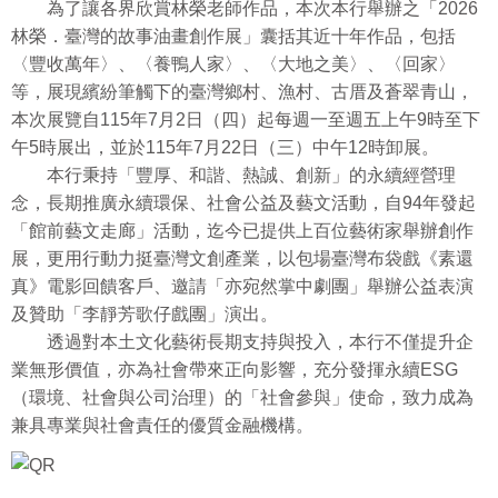
為了讓各界欣賞林榮老師作品，本次本行舉辦之「2026
林榮．臺灣的故事油畫創作展」囊括其近十年作品，包括
〈豐收萬年〉、〈養鴨人家〉、〈大地之美〉、〈回家〉
等，展現繽紛筆觸下的臺灣鄉村、漁村、古厝及蒼翠青山，
本次展覽自115年7月2日（四）起每週一至週五上午9時至下
午5時展出，並於115年7月22日（三）中午12時卸展。
本行秉持「豐厚、和諧、熱誠、創新」的永續經營理
念，長期推廣永續環保、社會公益及藝文活動，自94年發起
「館前藝文走廊」活動，迄今已提供上百位藝術家舉辦創作
展，更用行動力挺臺灣文創產業，以包場臺灣布袋戲《素還
真》電影回饋客戶、邀請「亦宛然掌中劇團」舉辦公益表演
及贊助「李靜芳歌仔戲團」演出。
透過對本土文化藝術長期支持與投入，本行不僅提升企
業無形價值，亦為社會帶來正向影響，充分發揮永續ESG
（環境、社會與公司治理）的「社會參與」使命，致力成為
兼具專業與社會責任的優質金融機構。