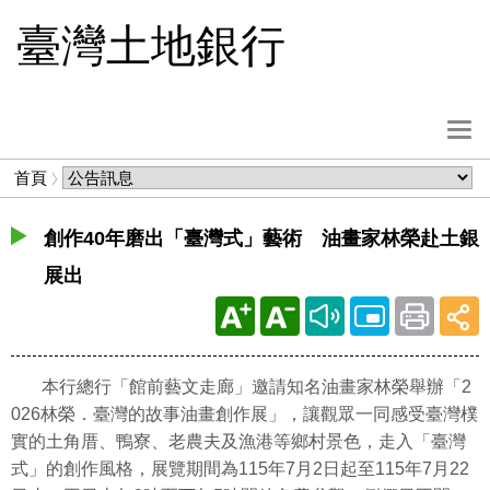
跳
臺灣土地銀行
到
主
要
內
選
容
單
麵
首頁
按
包
鈕
屑
創作40年磨出「臺灣式」藝術 油畫家林榮赴土銀
展出
本行總行「館前藝文走廊」邀請知名油畫家林榮舉辦「2
026林榮．臺灣的故事油畫創作展」，讓觀眾一同感受臺灣樸
實的土角厝、鴨寮、老農夫及漁港等鄉村景色，走入「臺灣
式」的創作風格，展覽期間為115年7月2日起至115年7月22