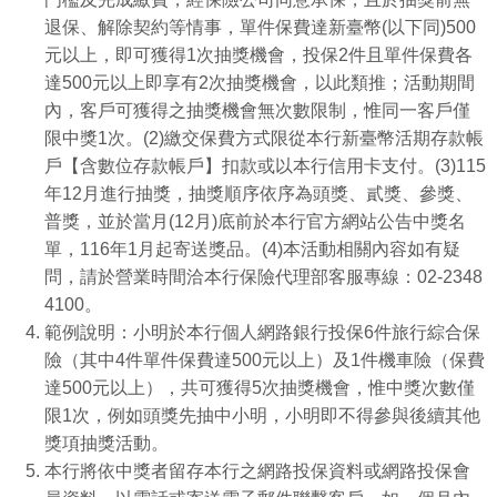
退保、解除契約等情事，單件保費達新臺幣(以下同)500
元以上，即可獲得1次抽獎機會，投保2件且單件保費各
達500元以上即享有2次抽獎機會，以此類推；活動期間
內，客戶可獲得之抽獎機會無次數限制，惟同一客戶僅
限中獎1次。(2)
繳交保費方式限從本行新臺幣活期存款帳
戶【含數位存款帳戶】扣款或以本行信用卡支付。(3)
115
年12月進行抽獎，抽獎順序依序為頭獎、貳獎、參獎、
普獎，並於當月(12月)底前於本行官方網站公告中獎名
單，116年1月起寄送獎品。(4)
本活動相關內容如有疑
問，請於營業時間洽本行保險代理部客服專線：02-2348
4100。
範例說明：小明於本行個人網路銀行投保6件旅行綜合保
險（其中4件單件保費達500元以上）及1件機車險（保費
達500元以上），共可獲得5次抽獎機會，惟中獎次數僅
限1次，例如頭獎先抽中小明，小明即不得參與後續其他
獎項抽獎活動。
本行將依中獎者留存本行之網路投保資料或網路投保會