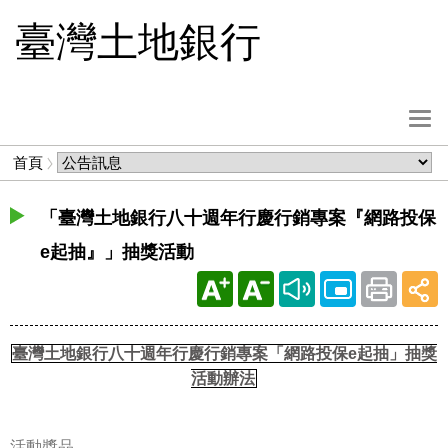
跳
臺灣土地銀行
到
主
要
內
選
容
單
麵
首頁
按
包
鈕
屑
「臺灣土地銀行八十週年行慶行銷專案『網路投保
e起抽』」抽獎活動
臺灣土地銀行八十週年行慶行銷專案「網路投保e起抽」抽獎
活動辦法
活動獎品