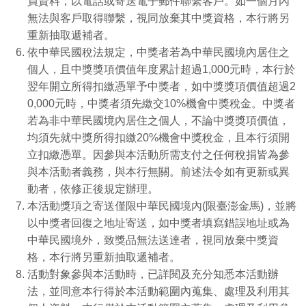
員資料，以電話或寄送電子郵件聯繫客戶。如一個月內
無法與客戶取得聯繫，視同放棄其中獎資格，本行將另
重新抽取遞補者。
依中華民國稅法規定，中獎者若為中華民國境內居住之
個人，且中獎獎項價值年度累計超過1,000元時，本行於
翌年開立所得扣繳憑單予中獎者，如中獎獎項價值超過2
0,000元時，中獎者須先繳交10%機會中獎稅金。中獎者
若為非中華民國境內居住之個人，不論中獎獎項價值，
均須先就中獎所得扣繳20%機會中獎稅金，且本行須開
立扣繳憑單。因參與本活動所需支付之任何稅捐皆為參
與本活動者義務，與本行無關。前述法令如有更新或異
動者，依修正後規定辦理。
本活動獎項之寄送僅限中華民國境內(限臺澎金馬)，並將
以中獎者回復之地址寄送，如中獎者填寫錯誤地址或為
中華民國境外，致獎品無法送達者，視同放棄中獎資
格，本行將另重新抽取遞補者。
活動對象參與本活動時，已詳閱及充分知悉本活動辦
法，並同意本行得於本活動範圍內蒐集、處理及利用其