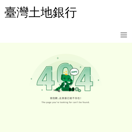
跳
臺灣土地銀行
到
主
要
內
選
容
單
按
鈕