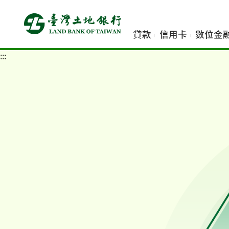
跳
到
主
貸款
信用卡
數位金
要
內
:::
容