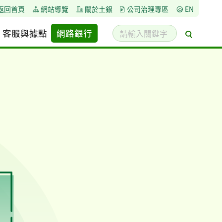
返回首頁
網站導覽
關於土銀
公司治理專區
EN
請
客服與據點
網路銀行
搜
輸
尋
入
關
鍵
字