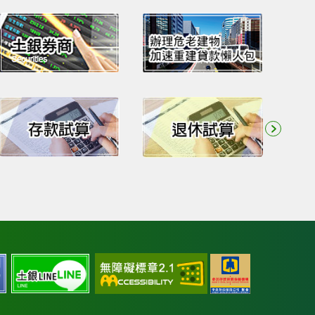
通
中
土
土
過
央
銀
銀
AA
存
facebook
line
檢
款