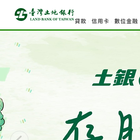
跳
到
主
貸款
信用卡
數位金融
要
內
容