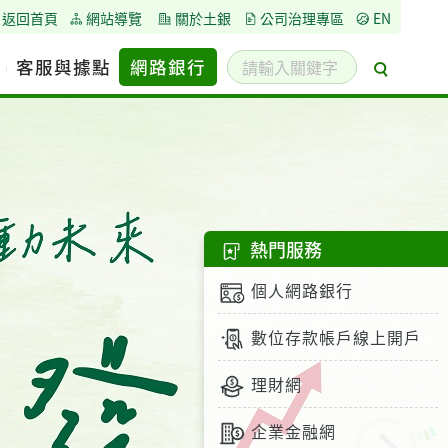
返回首頁
網站導覽
關於土銀
公司治理專區
EN
請
客服與據點
網路銀行
搜
輸
尋
入
關
鍵
字
熱門服務
個人網路銀行
數位存款帳戶線上開戶
理財網
企業金融網