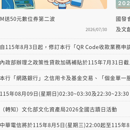
OR 退場資訊及客戶權益
TM送50元數位券第二波
國發
及文創
2026/07/30
自115年8月3日起，修訂本行「QR Code收款業務
內政部辦理之政策性貸款加碼補貼於115年7月31日截
係人專區
資訊圖形/圖像化專區
費說明
拒絕商業行銷專區
資訊開放
性別平等及性騷擾防治專
（轉知）文化部文化資產局2026全國古蹟日活動
查詢專區
廉政業務專區