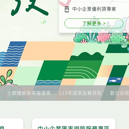
中小企業優利貸專案
了解更多 >
土銀購屋族專屬優惠
115年國軍急難貸款
數位存
息
中小企業匯率避險服務專區