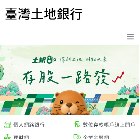
跳
臺灣土地銀行
到
主
要
內
選
容
單
按
鈕
個人網路銀行
數位存款帳戶線上開戶
理財網
企業金融網